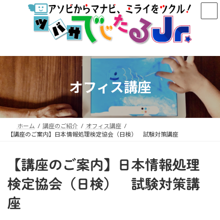
コ
ナ
ン
ビ
テ
ゲ
ン
ー
ツ
シ
へ
ョ
ス
ン
キ
に
オフィス講座
ッ
移
プ
動
ホーム
講座のご紹介
オフィス講座
【講座のご案内】日本情報処理検定協会（日検） 試験対策講座
【講座のご案内】日本情報処理
検定協会（日検） 試験対策講
座