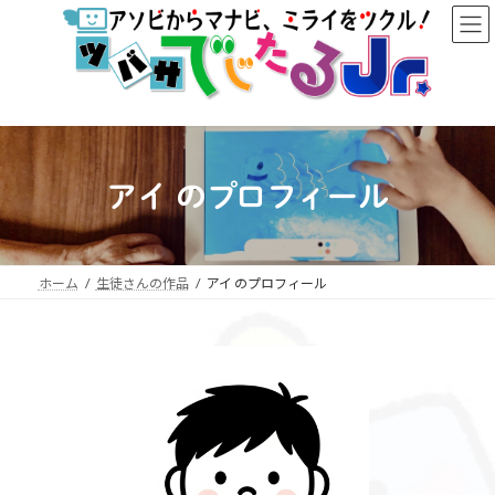
コ
ナ
ン
ビ
テ
ゲ
ン
ー
ツ
シ
へ
ョ
ス
ン
キ
に
ッ
移
アイ のプロフィール
プ
動
ホーム
生徒さんの作品
アイ のプロフィール