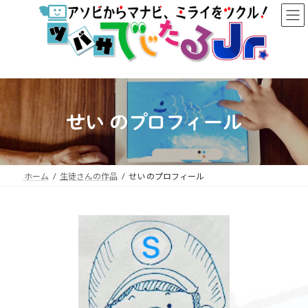
コ
ナ
ン
ビ
テ
ゲ
ン
ー
ツ
シ
へ
ョ
ス
ン
キ
に
ッ
移
せい のプロフィール
プ
動
ホーム
生徒さんの作品
せい のプロフィール