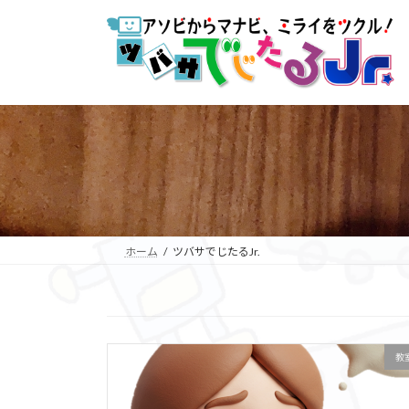
コ
ナ
ン
ビ
テ
ゲ
ン
ー
ツ
シ
へ
ョ
ス
ン
キ
に
ッ
移
プ
動
ホーム
ツバサでじたるJr.
教