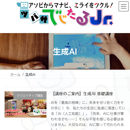
コ
ナ
ン
ビ
テ
ゲ
ン
ー
ツ
シ
へ
ョ
ス
ン
キ
に
生成AI
ッ
移
プ
動
ホーム
生成AI
【講座のご案内】生成AI 基礎講座
クリエイティブ講座
AIを「最高の相棒」に。未来を切り拓く力をそ
の手に！ 今、私たちの生活に急速に浸透してい
る「AI（人工知能）」。「将来、AIに仕事が奪
われるかも……」そんな不安を感じる必要はあ
りません。大切なのは、AIに取って代わられる